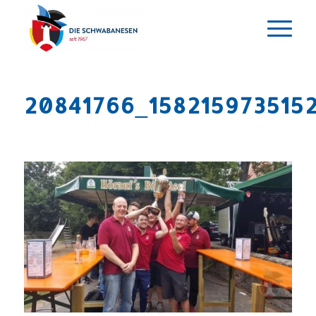
20841766_158215973515