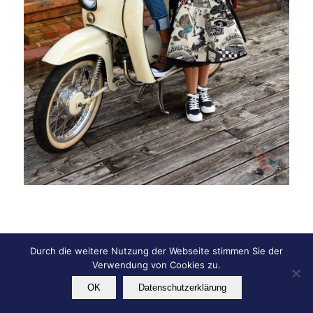
Durch die weitere Nutzung der Webseite stimmen Sie der
© Copyright - KG Die Schwabanesen e.V.
Verwendung von Cookies zu.
Impressum
Datenschutz
OK
Datenschutzerklärung