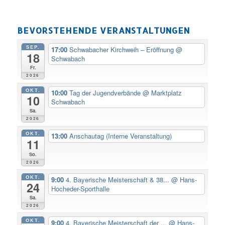
BEVORSTEHENDE VERANSTALTUNGEN
SEP.
17:00
Schwabacher Kirchweih – Eröffnung
@
18
Schwabach
Fr.
2026
OKT.
10:00
Tag der Jugendverbände
@ Marktplatz
10
Schwabach
Sa.
2026
OKT.
13:00
Anschautag (Interne Veranstaltung)
11
So.
2026
OKT.
9:00
4. Bayerische Meisterschaft & 38...
@ Hans-
24
Hocheder-Sporthalle
Sa.
2026
OKT.
9:00
4. Bayerische Meisterschaft der ...
@ Hans-