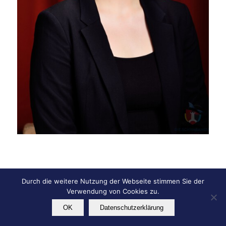
Durch die weitere Nutzung der Webseite stimmen Sie der
© Copyright - KG Die Schwabanesen e.V.
Verwendung von Cookies zu.
Impressum
Datenschutz
OK
Datenschutzerklärung