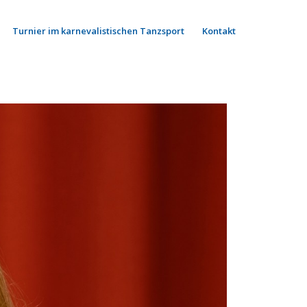
Turnier im karnevalistischen Tanzsport
Kontakt