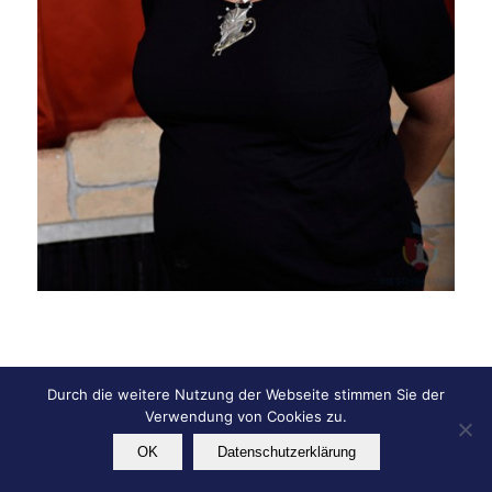
Durch die weitere Nutzung der Webseite stimmen Sie der
© Copyright - KG Die Schwabanesen e.V.
Verwendung von Cookies zu.
Impressum
Datenschutz
OK
Datenschutzerklärung